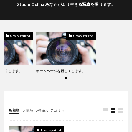
Studio Opiiha あなたがより生きる写真を撮ります。
Uncategorized
Uncategorized
新しくします。
ホームページを新しくします。
新着順
人気順
お勧めカテゴリ
Uncategorized
Uncategorized