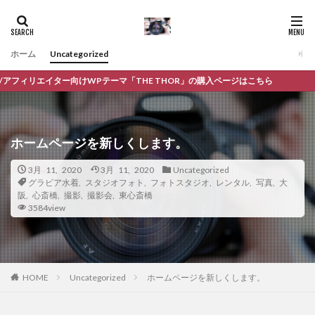
ホーム
Uncategorized
フィリエイター向けWPテーマ「THE THOR」の購入ページはこちら
ホームページを新しくします。
3月 11, 2020
3月 11, 2020
Uncategorized
グラビア水着
,
スタジオフォト
,
フォトスタジオ
,
レンタル
,
写真
,
大
阪
,
心斎橋
,
撮影
,
撮影会
,
東心斎橋
3584view
Uncategorized
ホームページを新しくします。
HOME